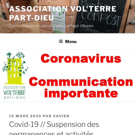
Aller
ASSOCIATION VOL'TERRE
au
PART-DIEU
contenu
principal
Composteurs à Lyon et jardin partagé citoyen
Menu
PUBLIÉ
15 MARS 2020
PAR
XAVIER
LE
Covid-19 // Suspension des
permanences et activités