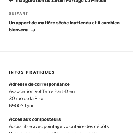
Inauguration du Jardin Partagé La Pinède
l’article
Article
SUIVANT
suivant
Un apport de matière sèche inattendu et ô combien
bienvenu
INFOS PRATIQUES
Adresse de correspondance
Association Vol’Terre Part-Dieu
30 rue de la Rize
69003 Lyon
Accès aux composteurs
Accès libre avec pointage volontaire des dépôts